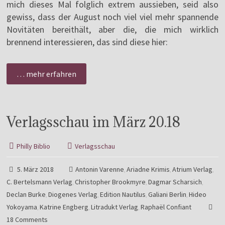
mich dieses Mal folglich extrem aussieben, seid also
gewiss, dass der August noch viel viel mehr spannende
Novitäten bereithält, aber die, die mich wirklich
brennend interessieren, das sind diese hier:
… mehr erfahren
Verlagsschau im März 20.18
Philly Biblio
Verlagsschau
5. März 2018
Antonin Varenne
Ariadne Krimis
Atrium Verlag
,
,
,
C. Bertelsmann Verlag
Christopher Brookmyre
Dagmar Scharsich
,
,
,
Declan Burke
Diogenes Verlag
Edition Nautilus
Galiani Berlin
Hideo
,
,
,
,
Yokoyama
Katrine Engberg
Litradukt Verlag
Raphaël Confiant
,
,
,
18 Comments