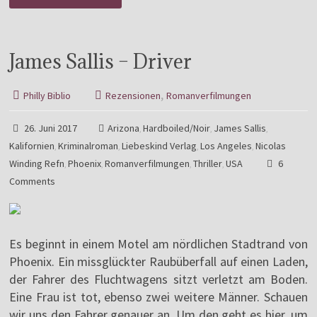
James Sallis – Driver
,
Philly Biblio
Rezensionen
Romanverfilmungen
26. Juni 2017
Arizona
Hardboiled/Noir
James Sallis
,
,
,
Kalifornien
Kriminalroman
Liebeskind Verlag
Los Angeles
Nicolas
,
,
,
,
Winding Refn
Phoenix
Romanverfilmungen
Thriller
USA
6
,
,
,
,
Comments
Es beginnt in einem Motel am nördlichen Stadtrand von
Phoenix. Ein missglückter Raubüberfall auf einen Laden,
der Fahrer des Fluchtwagens sitzt verletzt am Boden.
Eine Frau ist tot, ebenso zwei weitere Männer. Schauen
wir uns den Fahrer genauer an. Um den geht es hier, um