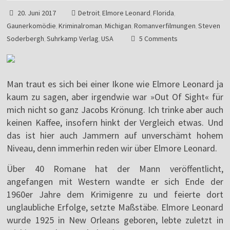
20. Juni 2017
Detroit
Elmore Leonard
Florida
,
,
,
Gaunerkomödie
Kriminalroman
Michigan
Romanverfilmungen
Steven
,
,
,
,
Soderbergh
Suhrkamp Verlag
USA
5 Comments
,
,
Man traut es sich bei einer Ikone wie Elmore Leonard ja
kaum zu sagen, aber irgendwie war »Out Of Sight« für
mich nicht so ganz Jacobs Krönung. Ich trinke aber auch
keinen Kaffee, insofern hinkt der Vergleich etwas. Und
das ist hier auch Jammern auf unverschämt hohem
Niveau, denn immerhin reden wir über Elmore Leonard.
Über 40 Romane hat der Mann veröffentlicht,
angefangen mit Western wandte er sich Ende der
1960er Jahre dem Krimigenre zu und feierte dort
unglaubliche Erfolge, setzte Maßstäbe. Elmore Leonard
wurde 1925 in New Orleans geboren, lebte zuletzt in