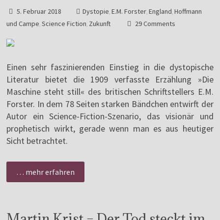
5. Februar 2018
Dystopie
E.M. Forster
England
Hoffmann
,
,
,
und Campe
Science Fiction
Zukunft
29 Comments
,
,
Einen sehr faszinierenden Einstieg in die dystopische
Literatur bietet die 1909 verfasste Erzählung »Die
Maschine steht still« des britischen Schriftstellers E.M.
Forster. In dem 78 Seiten starken Bändchen entwirft der
Autor ein Science-Fiction-Szenario, das visionär und
prophetisch wirkt, gerade wenn man es aus heutiger
Sicht betrachtet.
… mehr erfahren
Martin Krist – Der Tod steckt im