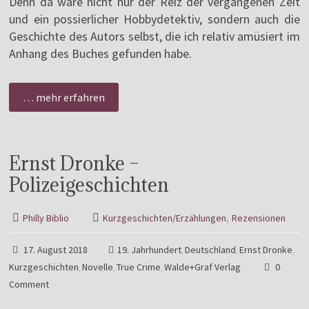
Denn da wäre nicht nur der Reiz der vergangenen Zeit
und ein possierlicher Hobbydetektiv, sondern auch die
Geschichte des Autors selbst, die ich relativ amüsiert im
Anhang des Buches gefunden habe.
… mehr erfahren
Ernst Dronke –
Polizeigeschichten
,
Philly Biblio
Kurzgeschichten/Erzählungen
Rezensionen
17. August 2018
19. Jahrhundert
Deutschland
Ernst Dronke
,
,
,
Kurzgeschichten
Novelle
True Crime
Walde+Graf Verlag
0
,
,
,
Comment