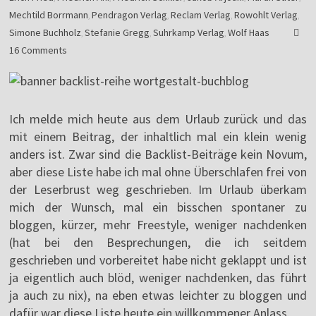
Mechtild Borrmann
Pendragon Verlag
Reclam Verlag
Rowohlt Verlag
,
,
,
,
Simone Buchholz
Stefanie Gregg
Suhrkamp Verlag
Wolf Haas
,
,
,
16 Comments
Ich melde mich heute aus dem Urlaub zurück und das
mit einem Beitrag, der inhaltlich mal ein klein wenig
anders ist. Zwar sind die Backlist-Beiträge kein Novum,
aber diese Liste habe ich mal ohne Überschlafen frei von
der Leserbrust weg geschrieben. Im Urlaub überkam
mich der Wunsch, mal ein bisschen spontaner zu
bloggen, kürzer, mehr Freestyle, weniger nachdenken
(hat bei den Besprechungen, die ich seitdem
geschrieben und vorbereitet habe nicht geklappt und ist
ja eigentlich auch blöd, weniger nachdenken, das führt
ja auch zu nix), na eben etwas leichter zu bloggen und
dafür war diese Liste heute ein willkommener Anlass.