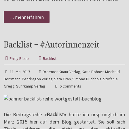
… mehr erfahren
Backlist – #Autorinnenzeit
Philly Biblio
Backlist
11. Mai 2017
Droemer Knaur Verlag
Katja Bohnet
Mechtild
,
,
Borrmann
Pendragon Verlag
Sara Gran
Simone Buchholz
Stefanie
,
,
,
,
Gregg
Suhrkamp Verlag
6 Comments
,
Die Beitragsreihe
»Backlist«
hatte ich ursprünglich im
März 2015 hier auf dem Blog gestartet. Sie soll sich
Titeln widmen, die nicht zu den aktuellen