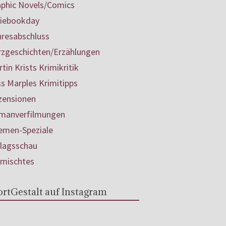
aphic Novels/Comics
diebookday
hresabschluss
rzgeschichten/Erzählungen
tin Krists Krimikritik
s Marples Krimitipps
zensionen
manverfilmungen
emen-Speziale
rlagsschau
rmischtes
rtGestalt auf Instagram