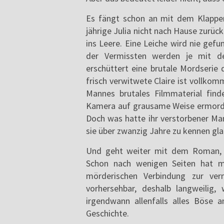
Es fängt schon an mit dem Klappen
jährige Julia nicht nach Hause zurüc
ins Leere. Eine Leiche wird nie gef
der Vermissten werden je mit de
erschüttert eine brutale Mordserie
frisch verwitwete Claire ist vollkom
Mannes brutales Filmmaterial find
Kamera auf grausame Weise ermordet
Doch was hatte ihr verstorbener Ma
sie über zwanzig Jahre zu kennen gl
Und geht weiter mit dem Roman, d
Schon nach wenigen Seiten hat ma
mörderischen Verbindung zur verm
vorhersehbar, deshalb langweilig,
irgendwann allenfalls alles Böse 
Geschichte.