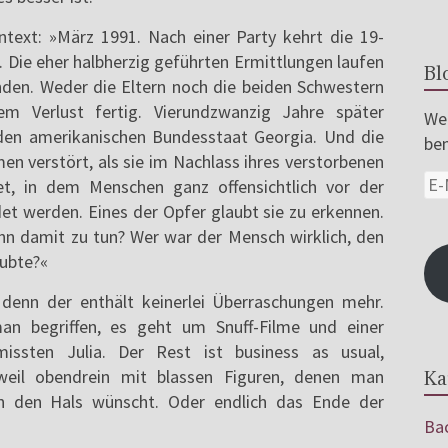
text: »März 1991. Nach einer Party kehrt die 19-
k. Die eher halbherzig geführten Ermittlungen laufen
Bl
unden. Weder die Eltern noch die beiden Schwestern
m Verlust fertig. Vierundzwanzig Jahre später
Wer
 den amerikanischen Bundesstaat Georgia. Und die
ben
men verstört, als sie im Nachlass ihres verstorbenen
et, in dem Menschen ganz offensichtlich vor der
 werden. Eines der Opfer glaubt sie zu erkennen.
nn damit zu tun? Wer war der Mensch wirklich, den
aubte?«
enn der enthält keinerlei Überraschungen mehr.
n begriffen, es geht um Snuff-Filme und einer
issten Julia. Der Rest ist business as usual,
 weil obendrein mit blassen Figuren, denen man
Ka
an den Hals wünscht. Oder endlich das Ende der
Bac