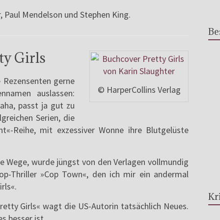
r, Paul Mendelson und Stephen King.
Be
ty Girls
re Rezensenten gerne
© HarperCollins Verlag
ennamen auslassen:
aha, passt ja gut zu
lgreichen Serien, die
nt«-Reihe, mit exzessiver Wonne ihre Blutgelüste
ue Wege, wurde jüngst von den Verlagen vollmundig
p-Thriller »Cop Town«, den ich mir ein andermal
rls«.
Kr
retty Girls« wagt die US-Autorin tatsächlich Neues.
s besser ist.