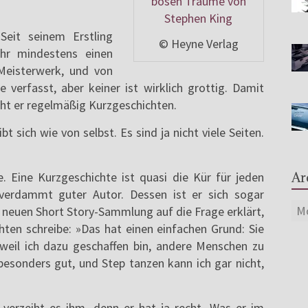
Seit seinem Erstling
© Heyne Verlag
Jahr mindestens einen
Meisterwerk, und von
verfasst, aber keiner ist wirklich grottig. Damit
icht er regelmäßig Kurzgeschichten.
bt sich wie von selbst. Es sind ja nicht viele Seiten.
Ar
. Eine Kurzgeschichte ist quasi die Kür für jeden
 verdammt guter Autor. Dessen ist er sich sogar
r neuen Short Story-Sammlung auf die Frage erklärt,
ten schreibe: »Das hat einen einfachen Grund: Sie
 weil ich dazu geschaffen bin, andere Menschen zu
t besonders gut, und Step tanzen kann ich gar nicht,
 verzeiht es ihm, denn er hat ja recht. Was er im