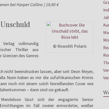
Gr
ienen bei Harper Collins | 19,90 €
In
Ja
 Unschuld
Ku
Mar
Mis
Verlag vollmundig
© Rowohlt Polaris
Re
ischer Thriller aus
Ro
ie Grenzen des Genres
Th
Ve
ch nicht beeindrucken lassen, aber seit Deon Meyer,
la Nunn haben es mir die süfafrikanischen Krimis
Ve
ann noch mit einem solch hinreißenden Cover wie
« daherkommen – dann sind sie gekauft.
Wo
endelson lässt sich der engagierte Senior
Ermittlungen im Fall zweier ermordeter, weißer