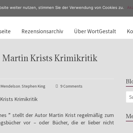
bsite weiter nutzen, stimmen Sie der Verwendung von Cookies zu.
Akz
seite
Rezensionsarchiv
Über WortGestalt
Ko
 Martin Krists Krimikritik
Bl
l Mendelson
Stephen King
9 Comments
,
nes ” stellt der Autor Martin Krist regelmäßig zum
Me
ngsbücher vor – oder Bücher, die er lieber nicht