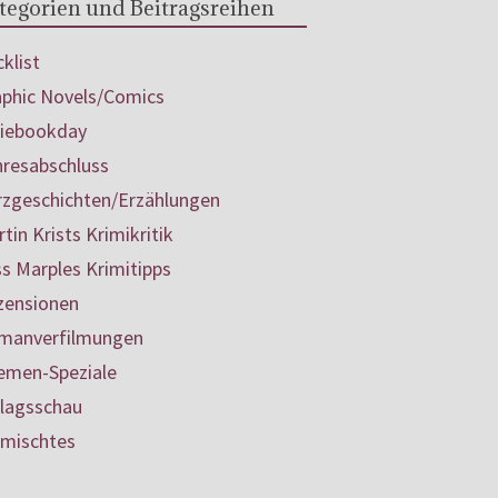
tegorien und Beitragsreihen
klist
aphic Novels/Comics
diebookday
hresabschluss
rzgeschichten/Erzählungen
tin Krists Krimikritik
s Marples Krimitipps
zensionen
manverfilmungen
emen-Speziale
rlagsschau
rmischtes