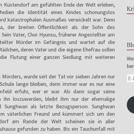
en Küstendorf am gefühlten Ende der Welt erleben,
Kr
edien die Identität eines Kindes schonungslos
ord katastrophalen Ausmaßes verwickelt war. Denn
 der breiten Öffentlichkeit als der Sohn des
Sein Vater, Choi Hyunsu, früherer Angestellter am
teilter Mörder im Gefängnis und wartet auf die
Bl
 Mädchen, deren Vater und die eigene Ehefrau sollen
ie Flutung einer ganzen Siedlung mit weiteren
Wer
ben
Mörders, wurde seit der Tat vor sieben Jahren nur
 Schule lange bleiben, denn immer war es nur eine
mfeld erfuhr, wer er war. Als dann sogar seine
 ihn loszuwerden, bleibt ihm nur der ehemalige
kel Sunghwan als letzte Bezugsperson. Sunghwan
um väterlichen Freund und kümmert sich um den
dorf am Rande der Welt scheinen sie in aller
uhause gefunden zu haben. Bis ein Tauchunfall mit