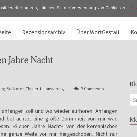
bsite weiter nutzen, stimmen Sie der Verwendung von Cookies zu.
Akz
seite
Rezensionsarchiv
Über WortGestalt
Ko
en Jahre Nacht
Bl
ong
Südkorea
Thriller
Unionsverlag
7 Comments
,
,
,
ch anfangen soll und wo wieder aufhören. Anfangen
kend betrachtet eine große Dummheit von mir war,
Me
sen. »Sieben Jahre Nacht« von der koreanischen
ine ganze Weile vor mir hergeschoben. Nicht nur