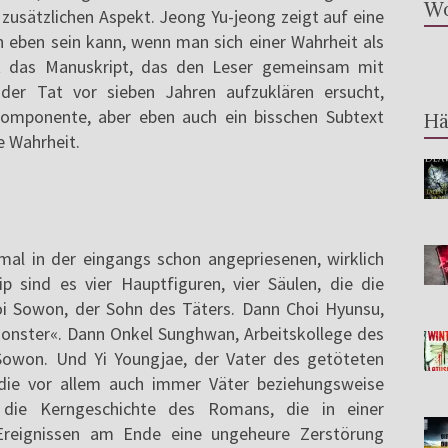
Wo
usätzlichen Aspekt. Jeong Yu-jeong zeigt auf eine
n eben sein kann, wenn man sich einer Wahrheit als
t das Manuskript, das den Leser gemeinsam mit
r Tat vor sieben Jahren aufzuklären ersucht,
lkomponente, aber eben auch ein bisschen Subtext
Hä
e Wahrheit.
mal in der eingangs schon angepriesenen, wirklich
p sind es vier Hauptfiguren, vier Säulen, die die
i Sowon, der Sohn des Täters. Dann Choi Hyunsu,
monster«. Dann Onkel Sunghwan, Arbeitskollege des
 Sowon. Und Yi Youngjae, der Vater des getöteten
die vor allem auch immer Väter beziehungsweise
 die Kerngeschichte des Romans, die in einer
Ereignissen am Ende eine ungeheure Zerstörung