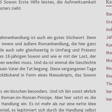
Ka
 Sowon Erste Hilfe leisten, die Aufmerksamkeit
sters zieht.
Bac
Gr
In
Ja
hmenhandlung ist auch ein gutes Stichwort. Denn
e innere und äußere Romanhandlung, die hier ganz
Ku
ide auch sehr gleichwertig in Umfang und Präsenz
Mar
des 18-jährigen Sowon und wie er mit der Last, der
Mis
sen werden muss. Und da ist einmal die Geschichte
Re
s sein Vater die Tat begang. Diese vergangenen Tage
ückblickend in Form eines Manuskripts, das Sowon
Ro
Th
ein bisschen besonders. Und ich bin sonst ehrlich
Ve
s Roman-im-Roman-Prinzips. Aber hier setzt es die
Ve
 Handlung ein. Es ist mehr als nur eine nette Idee
nteil, es legitimiert sich durch die Handlung selbst