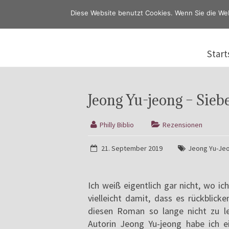
Diese Website benutzt Cookies. Wenn Sie die We
Start
Jeong Yu-jeong – Sieb
Philly Biblio
Rezensionen
21. September 2019
Jeong Yu-Je
Ich weiß eigentlich gar nicht, wo i
vielleicht damit, dass es rückblic
diesen Roman so lange nicht zu le
Autorin Jeong Yu-jeong habe ich e