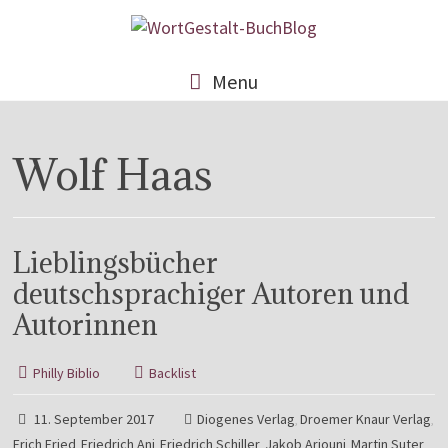
Menu
Wolf Haas
Lieblingsbücher
deutschsprachiger Autoren und
Autorinnen
Philly Biblio
Backlist
11. September 2017
Diogenes Verlag
Droemer Knaur Verlag
,
,
Erich Fried
Friedrich Ani
Friedrich Schiller
Jakob Arjouni
Martin Suter
,
,
,
,
,