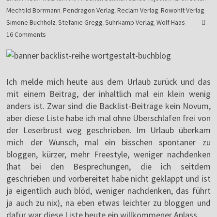
Mechtild Borrmann
Pendragon Verlag
Reclam Verlag
Rowohlt Verlag
,
,
,
,
Simone Buchholz
Stefanie Gregg
Suhrkamp Verlag
Wolf Haas
,
,
,
16 Comments
Ich melde mich heute aus dem Urlaub zurück und das
mit einem Beitrag, der inhaltlich mal ein klein wenig
anders ist. Zwar sind die Backlist-Beiträge kein Novum,
aber diese Liste habe ich mal ohne Überschlafen frei von
der Leserbrust weg geschrieben. Im Urlaub überkam
mich der Wunsch, mal ein bisschen spontaner zu
bloggen, kürzer, mehr Freestyle, weniger nachdenken
(hat bei den Besprechungen, die ich seitdem
geschrieben und vorbereitet habe nicht geklappt und ist
ja eigentlich auch blöd, weniger nachdenken, das führt
ja auch zu nix), na eben etwas leichter zu bloggen und
dafür war diese Liste heute ein willkommener Anlass.