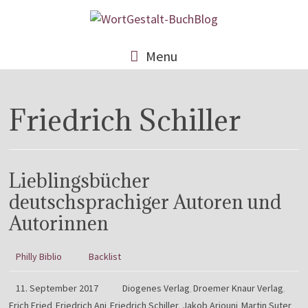
Menu
Friedrich Schiller
Lieblingsbücher
deutschsprachiger Autoren und
Autorinnen
Philly Biblio
Backlist
11. September 2017
Diogenes Verlag
Droemer Knaur Verlag
,
,
Erich Fried
Friedrich Ani
Friedrich Schiller
Jakob Arjouni
Martin Suter
,
,
,
,
,