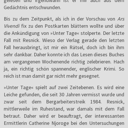
gelesen und irgendwann ist er mir auch aus dem
Gedächtnis entschwunden.
Bis zu dem Zeitpunkt, als ich in der Vorschau von
Ars
Vivendi
fix zu den Postkarten blättern wollte und über
die Ankündigung von »Unter Tage« stolperte. Der letzte
Fall mit Resnick. Wieso der Verlag gerade den letzten
Fall herausbringt, ist mir ein Rätsel, doch ich bin ihm
sehr dankbar. Daher konnte ich das Lesen dieses Buches
am vergangenen Wochenende richtig zelebrieren. Hach
ja, ein richtig schön spannender, englischer Krimi. So
reich ist man damit gar nicht mehr gesegnet.
»Unter Tage« spielt auf zwei Zeitebenen. Es wird eine
Leiche gefunden, die seit 30 Jahren vermisst wurde und
zwar seit dem Bergarbeiterstreik 1984. Resnick,
mittlerweile im Ruhestand, war damals mit dem Fall
betraut. Daher wird er beauftragt, der interessanten
Ermittlerin Catherine Njoroge bei den Untersuchungen