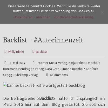
Diese Website benutzt Cookies. Wenn Sie die Website weiter
nutzen, stimmen Sie der Verwendung von Cookies zu.
Akzeptieren.
Ablehnen.
Zur Datenschutzerklärung.
Menu
Backlist – #Autorinnenzeit
Philly Biblio
Backlist
11. Mai 2017
Droemer Knaur Verlag
Katja Bohnet
Mechtild
,
,
Borrmann
Pendragon Verlag
Sara Gran
Simone Buchholz
Stefanie
,
,
,
,
Gregg
Suhrkamp Verlag
6 Comments
,
Die Beitragsreihe
»Backlist«
hatte ich ursprünglich im
März 2015 hier auf dem Blog gestartet. Sie soll sich