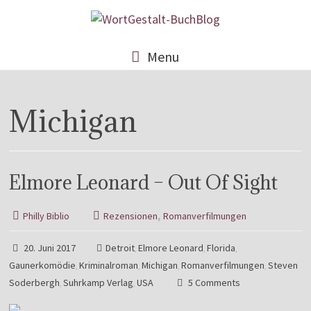
Menu
Michigan
Elmore Leonard – Out Of Sight
,
Philly Biblio
Rezensionen
Romanverfilmungen
20. Juni 2017
Detroit
Elmore Leonard
Florida
,
,
,
Gaunerkomödie
Kriminalroman
Michigan
Romanverfilmungen
Steven
,
,
,
,
Soderbergh
Suhrkamp Verlag
USA
5 Comments
,
,