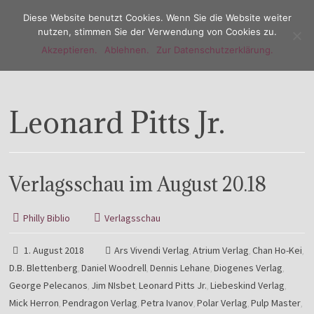
Diese Website benutzt Cookies. Wenn Sie die Website weiter
nutzen, stimmen Sie der Verwendung von Cookies zu.
Akzeptieren.
Ablehnen.
Zur Datenschutzerklärung.
Menu
Leonard Pitts Jr.
Verlagsschau im August 20.18
Philly Biblio
Verlagsschau
1. August 2018
Ars Vivendi Verlag
Atrium Verlag
Chan Ho-Kei
,
,
,
D.B. Blettenberg
Daniel Woodrell
Dennis Lehane
Diogenes Verlag
,
,
,
,
George Pelecanos
Jim NIsbet
Leonard Pitts Jr.
Liebeskind Verlag
,
,
,
,
Mick Herron
Pendragon Verlag
Petra Ivanov
Polar Verlag
Pulp Master
,
,
,
,
,