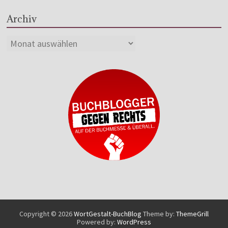
Archiv
Copyright © 2026
WortGestalt-BuchBlog
Theme by:
ThemeGrill
Powered by:
WordPress