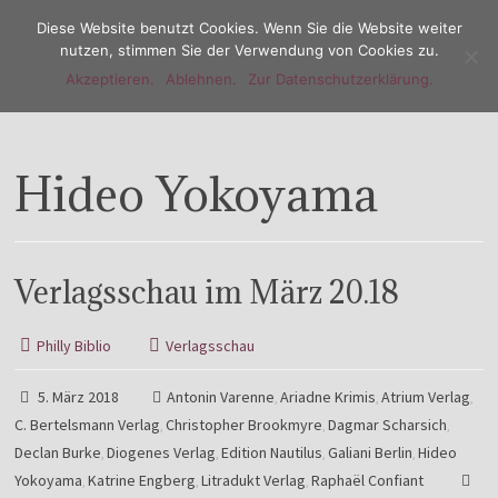
Diese Website benutzt Cookies. Wenn Sie die Website weiter
nutzen, stimmen Sie der Verwendung von Cookies zu.
Akzeptieren.
Ablehnen.
Zur Datenschutzerklärung.
Menu
Hideo Yokoyama
Verlagsschau im März 20.18
Philly Biblio
Verlagsschau
5. März 2018
Antonin Varenne
Ariadne Krimis
Atrium Verlag
,
,
,
C. Bertelsmann Verlag
Christopher Brookmyre
Dagmar Scharsich
,
,
,
Declan Burke
Diogenes Verlag
Edition Nautilus
Galiani Berlin
Hideo
,
,
,
,
Yokoyama
Katrine Engberg
Litradukt Verlag
Raphaël Confiant
,
,
,