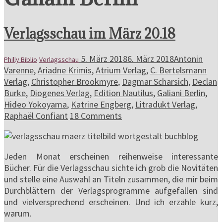
Verlagsschau im März 20.18
5. März 2018
6. März 2018
Antonin
Philly Biblio
Verlagsschau
Varenne
,
Ariadne Krimis
,
Atrium Verlag
,
C. Bertelsmann
Verlag
,
Christopher Brookmyre
,
Dagmar Scharsich
,
Declan
Burke
,
Diogenes Verlag
,
Edition Nautilus
,
Galiani Berlin
,
Hideo Yokoyama
,
Katrine Engberg
,
Litradukt Verlag
,
Raphaël Confiant
18 Comments
Jeden Monat erscheinen reihenweise interessante
Bücher. Für die Verlagsschau sichte ich grob die Novitäten
und stelle eine Auswahl an Titeln zusammen, die mir beim
Durchblättern der Verlagsprogramme aufgefallen sind
und vielversprechend erscheinen. Und ich erzähle kurz,
warum.