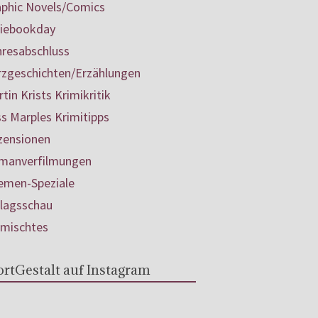
aphic Novels/Comics
diebookday
hresabschluss
rzgeschichten/Erzählungen
tin Krists Krimikritik
s Marples Krimitipps
zensionen
manverfilmungen
emen-Speziale
rlagsschau
rmischtes
rtGestalt auf Instagram