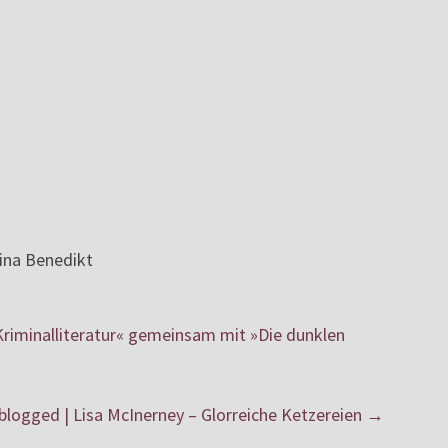
tina Benedikt
 Kriminalliteratur« gemeinsam mit »Die dunklen
blogged | Lisa McInerney – Glorreiche Ketzereien
→