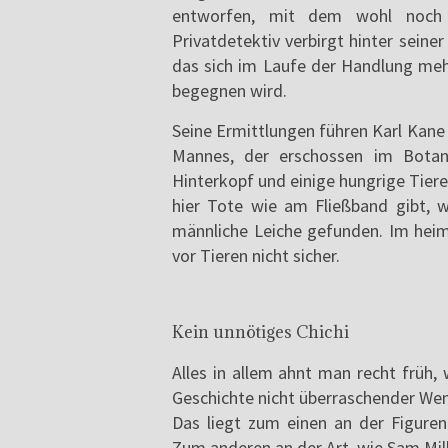
entworfen, mit dem wohl noch s
Privatdetektiv verbirgt hinter seine
das sich im Laufe der Handlung me
begegnen wird.
Seine Ermittlungen führen Karl Kane 
Mannes, der erschossen im Botan
Hinterkopf und einige hungrige Tier
hier Tote wie am Fließband gibt, 
männliche Leiche gefunden. Im heim
vor Tieren nicht sicher.
Kein unnötiges Chichi
Alles in allem ahnt man recht früh,
Geschichte nicht überraschender Wen
Das liegt zum einen an der Figurenf
Zum anderen an der Art, wie Sam Mill