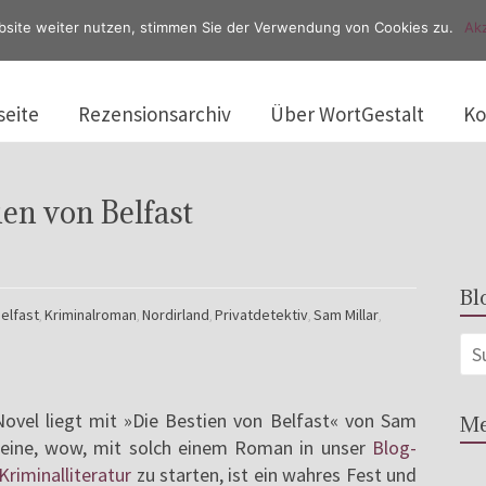
bsite weiter nutzen, stimmen Sie der Verwendung von Cookies zu.
Akz
seite
Rezensionsarchiv
Über WortGestalt
Ko
ien von Belfast
Bl
elfast
Kriminalroman
Nordirland
Privatdetektiv
Sam Millar
,
,
,
,
,
Novel liegt mit »Die Bestien von Belfast« von Sam
Me
 meine, wow, mit solch einem Roman in unser
Blog-
Kriminalliteratur
zu starten, ist ein wahres Fest und