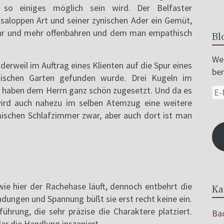
o einiges möglich sein wird. Der Belfaster
r saloppen Art und seiner zynischen Ader ein Gemüt,
hr und mehr offenbahren und dem man empathisch
Bl
Wer
derweil im Auftrag eines Klienten auf die Spur eines
ben
ischen Garten gefunden wurde. Drei Kugeln im
e haben dem Herrn ganz schön zugesetzt. Und da es
wird auch nahezu im selben Atemzug eine weitere
ischen Schlafzimmer zwar, aber auch dort ist man
 wie hier der Rachehase läuft, dennoch entbehrt die
Ka
dungen und Spannung büßt sie erst recht keine ein.
ührung, die sehr präzise die Charaktere platziert.
Bac
ar die Handlung inszeniert.