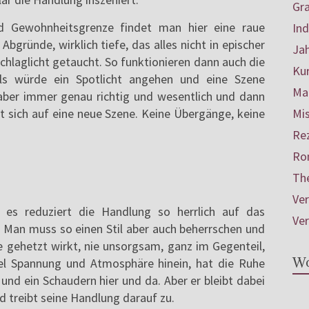
Gr
nd Gewohnheitsgrenze findet man hier eine raue
In
Abgründe, wirklich tiefe, das alles nicht in epischer
Ja
Schlaglicht getaucht. So funktionieren dann auch die
Ku
als würde ein Spotlicht angehen und eine Szene
Mar
 aber immer genau richtig und wesentlich und dann
Mis
et sich auf eine neue Szene. Keine Übergänge, keine
Re
Ro
Th
Ve
 es reduziert die Handlung so herrlich auf das
Ve
e. Man muss so einen Stil aber auch beherrschen und
ie gehetzt wirkt, nie unsorgsam, ganz im Gegenteil,
Wo
iel Spannung und Atmosphäre hinein, hat die Ruhe
d ein Schaudern hier und da. Aber er bleibt dabei
d treibt seine Handlung darauf zu.