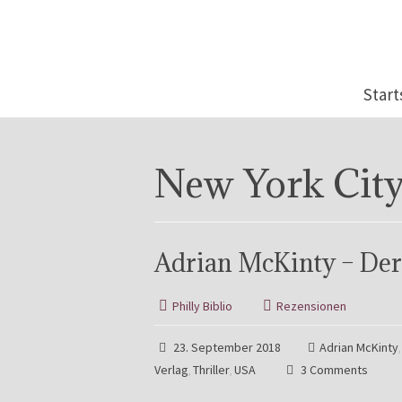
Start
New York Cit
Adrian McKinty – Der
Philly Biblio
Rezensionen
23. September 2018
Adrian McKinty
Verlag
Thriller
USA
3 Comments
,
,