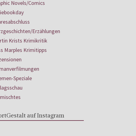
aphic Novels/Comics
diebookday
hresabschluss
rzgeschichten/Erzählungen
tin Krists Krimikritik
s Marples Krimitipps
zensionen
manverfilmungen
emen-Speziale
rlagsschau
rmischtes
rtGestalt auf Instagram