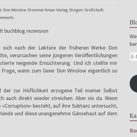
s
Don Winslow
Droemer Knaur Verlag
Drogen
Großstadt
,
,
,
,
,
mments
Bl
Wer
ben
ie sich nach der Lektüre der früheren Werke Don
lte, verursachen seine jüngeren Veröffentlichungen
stierte neigende Ernüchterung. Und ich stellte mir
– Frage, wann zum Geier Don Winslow eigentlich so
d der zur Höflichkeit erzogene Teil meiner Selbst
h auch direkt wieder streichen. Aber nix da. Wenn
 »Corruption« besteht, auf ihre Subtanz untersucht,
 Hände und diese unangenehme Gänsehaut auf dem
Ka
Bac