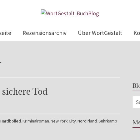
seite
Rezensionsarchiv
Über WortGestalt
Ko
y
Bl
 sichere Tod
Hardboiled
Kriminalroman
New York City
Nordirland
Suhrkamp
Me
,
,
,
,
,