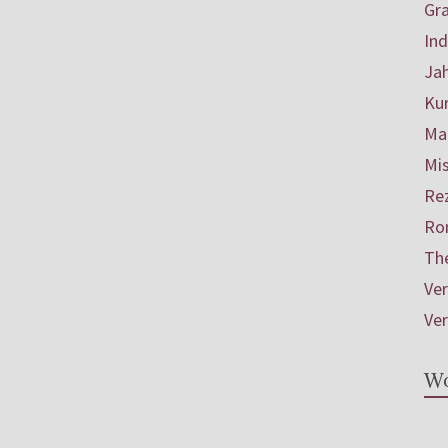
Gr
In
Ja
Ku
Mar
Mis
Re
Ro
Th
Ve
Ve
Wo