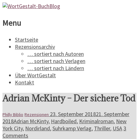
WortGestalt-
Menu
BuchBlog
Startseite
Rezensionsarchiv
Ein
… sortiert nach Autoren
Buchblog
… sortiert nach Verlagen
für
… sortiert nach Ländern
Spannungsliteratur
Über WortGestalt
Kontakt
Adrian McKinty – Der sichere Tod
23. September 2018
21. September
Philly Biblio
Rezensionen
2018
Adrian McKinty
,
Hardboiled
,
Kriminalroman
,
New
York City
,
Nordirland
,
Suhrkamp Verlag
,
Thriller
,
USA
3
Comments