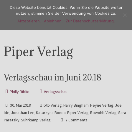
Diese Website benutzt Cookies. Wenn Sie die Website weiter
nutzen, stimmen Sie der Verwendung von Cookies zu.
Akzeptieren.
Ablehnen.
Zur Datenschutzerklärung.
Menu
Piper Verlag
Verlagsschau im Juni 20.18
Philly Biblio
Verlagsschau
30. Mai 2018
btb Verlag
Harry Bingham
Heyne Verlag
Joe
,
,
,
Ide
Jonathan Lee
Katarzyna Bonda
Piper Verlag
Rowohlt Verlag
Sara
,
,
,
,
,
Paretsky
Suhrkamp Verlag
7 Comments
,