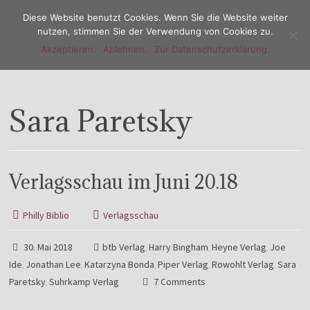
Diese Website benutzt Cookies. Wenn Sie die Website weiter
nutzen, stimmen Sie der Verwendung von Cookies zu.
Akzeptieren.
Ablehnen.
Zur Datenschutzerklärung.
Menu
Sara Paretsky
Verlagsschau im Juni 20.18
Philly Biblio
Verlagsschau
30. Mai 2018
btb Verlag
Harry Bingham
Heyne Verlag
Joe
,
,
,
Ide
Jonathan Lee
Katarzyna Bonda
Piper Verlag
Rowohlt Verlag
Sara
,
,
,
,
,
Paretsky
Suhrkamp Verlag
7 Comments
,