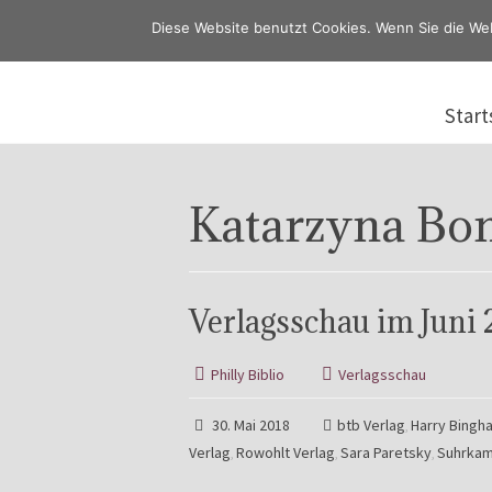
Diese Website benutzt Cookies. Wenn Sie die We
Start
Katarzyna Bo
Verlagsschau im Juni 
Philly Biblio
Verlagsschau
30. Mai 2018
btb Verlag
Harry Bingh
,
Verlag
Rowohlt Verlag
Sara Paretsky
Suhrkam
,
,
,