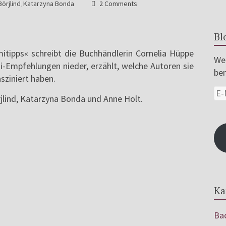
Börjlind
Katarzyna Bonda
2 Comments
,
Bl
itipps« schreibt die Buchhändlerin Cornelia Hüppe
Wer
i-Empfehlungen nieder, erzählt, welche Autoren sie
ben
sziniert haben.
rjlind, Katarzyna Bonda und Anne Holt.
Ka
Bac