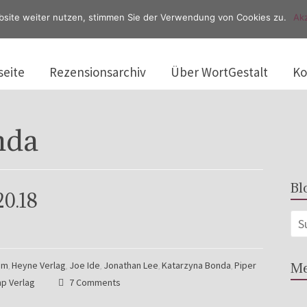
bsite weiter nutzen, stimmen Sie der Verwendung von Cookies zu.
Akz
seite
Rezensionsarchiv
Über WortGestalt
Ko
nda
Bl
20.18
am
Heyne Verlag
Joe Ide
Jonathan Lee
Katarzyna Bonda
Piper
Me
,
,
,
,
,
p Verlag
7 Comments