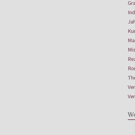
Gr
In
Ja
Ku
Mar
Mis
Re
Ro
Th
Ve
Ve
Wo