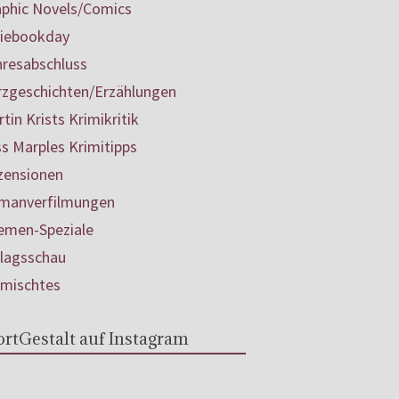
aphic Novels/Comics
diebookday
hresabschluss
rzgeschichten/Erzählungen
tin Krists Krimikritik
s Marples Krimitipps
zensionen
manverfilmungen
emen-Speziale
rlagsschau
rmischtes
rtGestalt auf Instagram