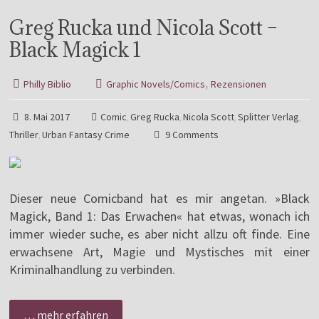
Greg Rucka und Nicola Scott –
Black Magick 1
,
Philly Biblio
Graphic Novels/Comics
Rezensionen
8. Mai 2017
Comic
Greg Rucka
Nicola Scott
Splitter Verlag
,
,
,
,
Thriller
Urban Fantasy Crime
9 Comments
,
Dieser neue Comicband hat es mir angetan. »Black
Magick, Band 1: Das Erwachen« hat etwas, wonach ich
immer wieder suche, es aber nicht allzu oft finde. Eine
erwachsene Art, Magie und Mystisches mit einer
Kriminalhandlung zu verbinden.
… mehr erfahren