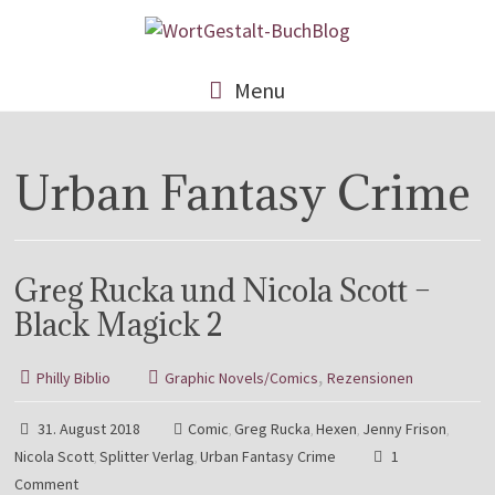
Menu
Urban Fantasy Crime
Greg Rucka und Nicola Scott –
Black Magick 2
,
Philly Biblio
Graphic Novels/Comics
Rezensionen
31. August 2018
Comic
Greg Rucka
Hexen
Jenny Frison
,
,
,
,
Nicola Scott
Splitter Verlag
Urban Fantasy Crime
1
,
,
Comment