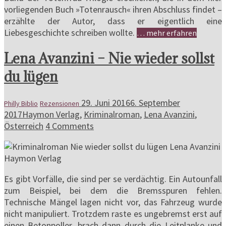
vorliegenden Buch »Totenrausch« ihren Abschluss findet –
erzählte der Autor, dass er eigentlich eine
Liebesgeschichte schreiben wollte.
… mehr erfahren
Lena Avanzini – Nie wieder sollst
du lügen
29. Juni 2016
6. September
Philly Biblio
Rezensionen
2017
Haymon Verlag
,
Kriminalroman
,
Lena Avanzini
,
Österreich
4 Comments
Es gibt Vorfälle, die sind per se verdächtig. Ein Autounfall
zum Beispiel, bei dem die Bremsspuren fehlen.
Technische Mängel lagen nicht vor, das Fahrzeug wurde
nicht manipuliert. Trotzdem raste es ungebremst erst auf
einen Betonpoller, brach dann durch die Leitplanke und