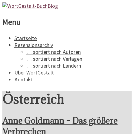
WortGestalt-
Menu
BuchBlog
Startseite
Rezensionsarchiv
Ein
… sortiert nach Autoren
Buchblog
… sortiert nach Verlagen
für
… sortiert nach Ländern
Spannungsliteratur
Über WortGestalt
Kontakt
Österreich
Anne Goldmann – Das größere
Verbrechen