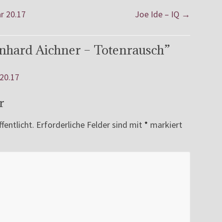
r 20.17
Joe Ide – IQ
→
nhard Aichner – Totenrausch
”
 20.17
r
fentlicht.
Erforderliche Felder sind mit
*
markiert