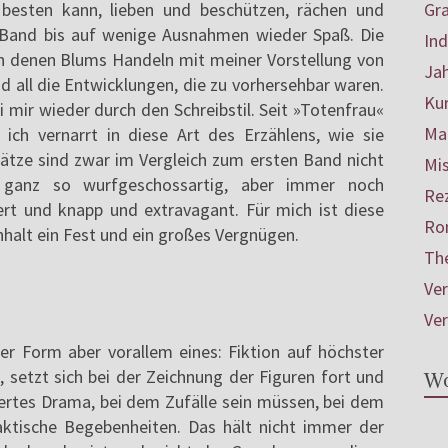
Gr
besten kann, lieben und beschützen, rächen und
Band bis auf wenige Ausnahmen wieder Spaß. Die
In
n denen Blums Handeln mit meiner Vorstellung von
Ja
d all die Entwicklungen, die zu vorhersehbar waren.
Ku
 mir wieder durch den Schreibstil. Seit »Totenfrau«
Mar
 ich vernarrt in diese Art des Erzählens, wie sie
 Sätze sind zwar im Vergleich zum ersten Band nicht
Mis
ganz so wurfgeschossartig, aber immer noch
Re
ert und knapp und extravagant. Für mich ist diese
Ro
alt ein Fest und ein großes Vergnügen.
Th
Ve
Ve
er Form aber vorallem eines: Fiktion auf höchster
, setzt sich bei der Zeichnung der Figuren fort und
Wo
niertes Drama, bei dem Zufälle sein müssen, bei dem
ktische Begebenheiten. Das hält nicht immer der