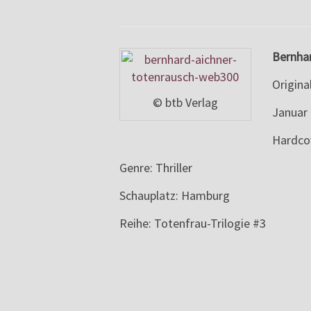
Bernhar
Origin
© btb Verlag
Januar 
Hardcov
Genre: Thriller
Schauplatz: Hamburg
Reihe: Totenfrau-Trilogie #3