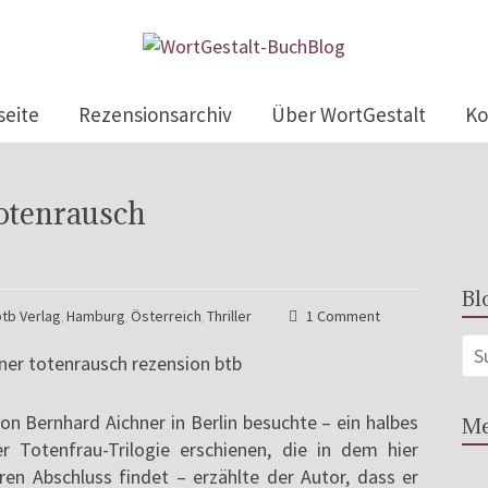
seite
Rezensionsarchiv
Über WortGestalt
Ko
otenrausch
Bl
btb Verlag
Hamburg
Österreich
Thriller
1 Comment
,
,
,
on Bernhard Aichner in Berlin besuchte – ein halbes
Me
 Totenfrau-Trilogie erschienen, die in dem hier
en Abschluss findet – erzählte der Autor, dass er