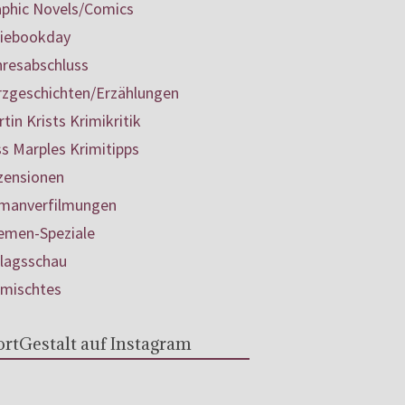
aphic Novels/Comics
diebookday
hresabschluss
rzgeschichten/Erzählungen
tin Krists Krimikritik
s Marples Krimitipps
zensionen
manverfilmungen
emen-Speziale
rlagsschau
rmischtes
rtGestalt auf Instagram