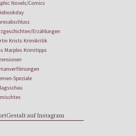
aphic Novels/Comics
diebookday
hresabschluss
rzgeschichten/Erzählungen
tin Krists Krimikritik
s Marples Krimitipps
zensionen
manverfilmungen
emen-Speziale
rlagsschau
rmischtes
rtGestalt auf Instagram