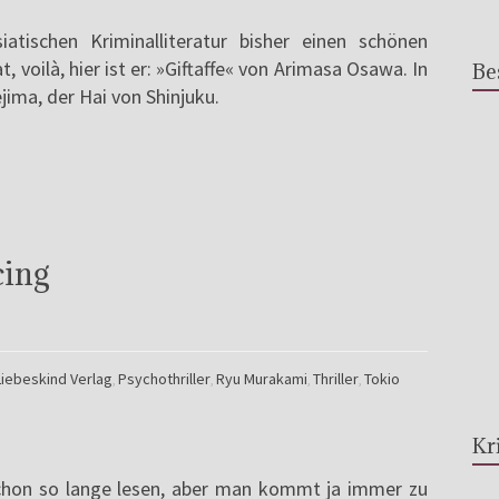
atischen Kriminalliteratur bisher einen schönen
t, voilà, hier ist er: »Giftaffe« von Arimasa Osawa. In
Be
ma, der Hai von Shinjuku.
cing
Liebeskind Verlag
Psychothriller
Ryu Murakami
Thriller
Tokio
,
,
,
,
Kr
schon so lange lesen, aber man kommt ja immer zu