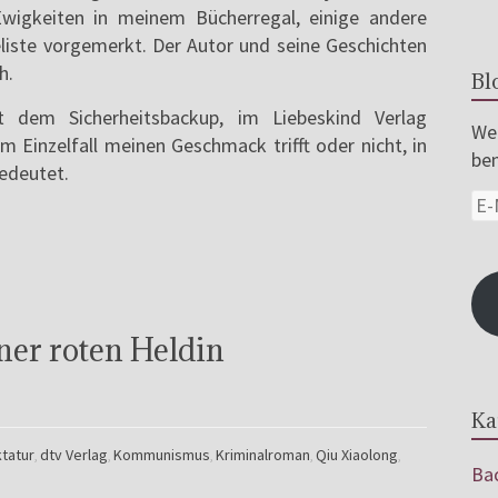
 Ewigkeiten in meinem Bücherregal, einige andere
liste vorgemerkt. Der Autor und seine Geschichten
h.
Bl
 dem Sicherheitsbackup, im Liebeskind Verlag
Wer
im Einzelfall meinen Geschmack trifft oder nicht, in
ben
bedeutet.
ner roten Heldin
Ka
ktatur
dtv Verlag
Kommunismus
Kriminalroman
Qiu Xiaolong
,
,
,
,
,
Bac