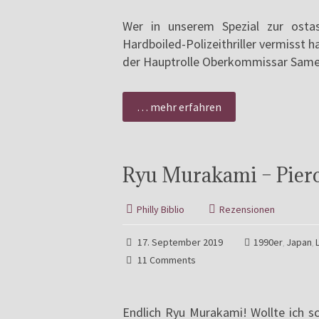
Wer in unserem Spezial zur ostasi
Hardboiled-Polizeithriller vermisst ha
der Hauptrolle Oberkommissar Sameji
… mehr erfahren
Ryu Murakami – Pier
Philly Biblio
Rezensionen
17. September 2019
1990er
Japan
,
,
11 Comments
Endlich Ryu Murakami! Wollte ich 