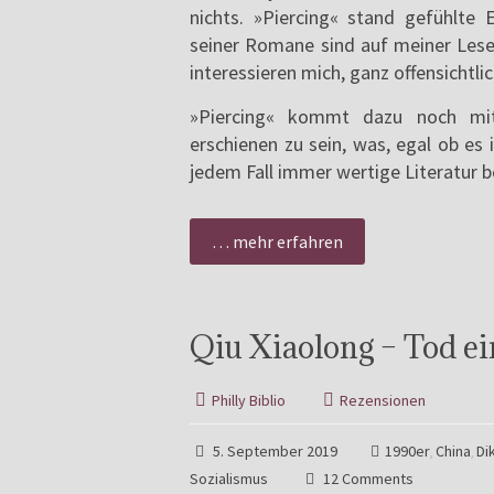
nichts. »Piercing« stand gefühlte
seiner Romane sind auf meiner Lese
interessieren mich, ganz offensichtlic
»Piercing« kommt dazu noch mit
erschienen zu sein, was, egal ob es 
jedem Fall immer wertige Literatur 
… mehr erfahren
Qiu Xiaolong – Tod ei
Philly Biblio
Rezensionen
5. September 2019
1990er
China
Di
,
,
Sozialismus
12 Comments