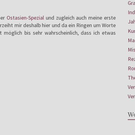
Gr
In
ser
Ostasien-Spezial
und zugleich auch meine erste
Ja
erzeiht mir deshalb hier und da ein Ringen um Worte
Ku
 möglich bis sehr wahrscheinlich, dass ich etwas
Mar
Mis
Re
Ro
Th
Ve
Ve
Wo