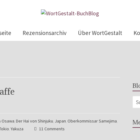
seite
Rezensionsarchiv
Über WortGestalt
Ko
Bl
affe
a Osawa
Der Hai von Shinjuku
Japan
Oberkommissar Samejima
Me
,
,
,
,
Tokio
Yakuza
11 Comments
,