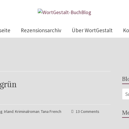
seite
Rezensionsarchiv
Über WortGestalt
Ko
Bl
sgrün
ag
Irland
Kriminalroman
Tana French
13 Comments
Me
,
,
,