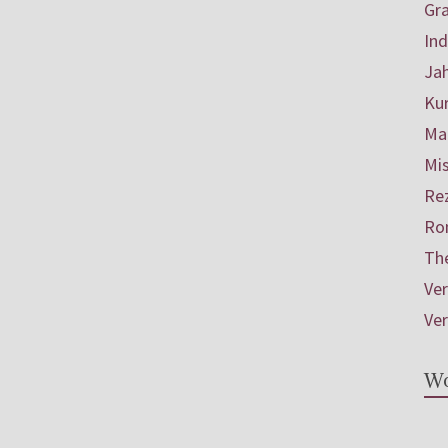
Gr
In
Ja
Ku
Mar
Mis
Re
Ro
Th
Ve
Ve
Wo