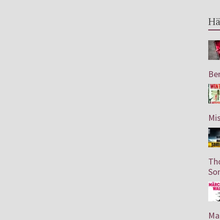
Hä
Ber
Mis
Th
So
Mar