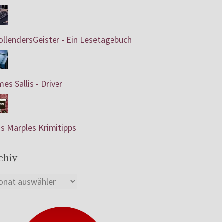
llendersGeister - Ein Lesetagebuch
es Sallis - Driver
s Marples Krimitipps
chiv