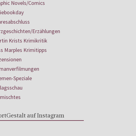
aphic Novels/Comics
diebookday
hresabschluss
rzgeschichten/Erzählungen
tin Krists Krimikritik
s Marples Krimitipps
zensionen
manverfilmungen
emen-Speziale
rlagsschau
rmischtes
rtGestalt auf Instagram