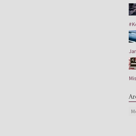
#Ko
Jam
Mis
Ar