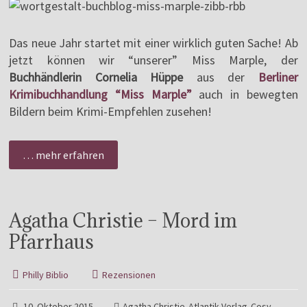
Das neue Jahr startet mit einer wirklich guten Sache! Ab
jetzt können wir “unserer” Miss Marple, der
Buchhändlerin Cornelia Hüppe
aus der
Berliner
Krimibuchhandlung “Miss Marple”
auch in bewegten
Bildern beim Krimi-Empfehlen zusehen!
… mehr erfahren
Agatha Christie – Mord im
Pfarrhaus
Philly Biblio
Rezensionen
10. Oktober 2015
Agatha Christie
Atlantik Verlag
Cosy
,
,
,