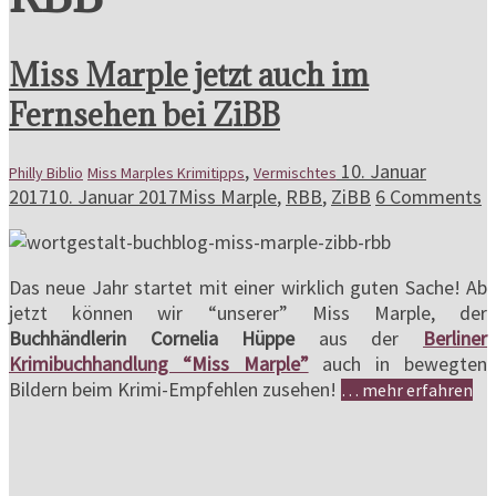
Miss Marple jetzt auch im
Fernsehen bei ZiBB
,
10. Januar
Philly Biblio
Miss Marples Krimitipps
Vermischtes
2017
10. Januar 2017
Miss Marple
,
RBB
,
ZiBB
6 Comments
Das neue Jahr startet mit einer wirklich guten Sache! Ab
jetzt können wir “unserer” Miss Marple, der
Buchhändlerin Cornelia Hüppe
aus der
Berliner
Krimibuchhandlung “Miss Marple”
auch in bewegten
Bildern beim Krimi-Empfehlen zusehen!
… mehr erfahren