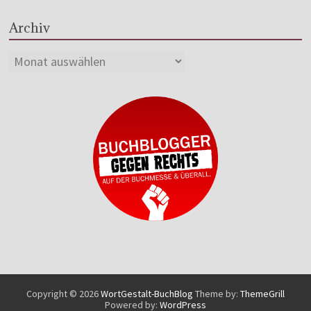
Archiv
Copyright © 2026
WortGestalt-BuchBlog
Theme by:
ThemeGrill
Powered by:
WordPress