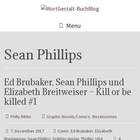
Menu
Sean Phillips
Ed Brubaker, Sean Phillips und
Elizabeth Breitweiser – Kill or be
killed #1
,
Philly Biblio
Graphic Novels/Comics
Rezensionen
7. Dezember 2017
Comic
Ed Brubaker
Elizabeth
,
,
Breitweiser
Sean Phillips
Splitter Verlag
Thriller
USA
4
,
,
,
,