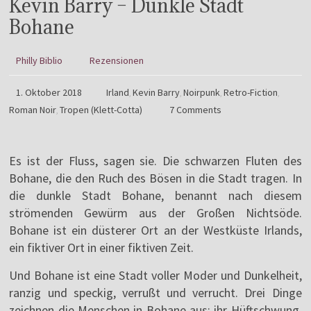
Kevin Barry – Dunkle Stadt
Bohane
Philly Biblio
Rezensionen
1. Oktober 2018
Irland
Kevin Barry
Noirpunk
Retro-Fiction
,
,
,
,
Roman Noir
Tropen (Klett-Cotta)
7 Comments
,
Es ist der Fluss, sagen sie. Die schwarzen Fluten des
Bohane, die den Ruch des Bösen in die Stadt tragen. In
die dunkle Stadt Bohane, benannt nach diesem
strömenden Gewürm aus der Großen Nichtsöde.
Bohane ist ein düsterer Ort an der Westküste Irlands,
ein fiktiver Ort in einer fiktiven Zeit.
Und Bohane ist eine Stadt voller Moder und Dunkelheit,
ranzig und speckig, verrußt und verrucht. Drei Dinge
zeichnen die Menschen in Bohane aus: ihr Hüftschwung,