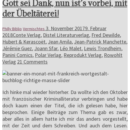
Gott sei Dank, nun ist’s vorbei, mit
der Übeltäterei!
3. November 2017
9. Februar
Philly Biblio
Vermischtes
2018
Conte Verlag
,
Distel Literaturverlag
,
Fred Dewilde
,
Hubert & Kerascoët
,
Jean Amila
,
Jean-Patrick Manchette
,
Jérémie Guez
,
Joann Sfar
,
Léo Malet
,
Lewis Trondheim
,
Panini Comics
,
Polar Verlag
,
Reprodukt Verlag
,
Rowohlt
Verlag
21 Comments
Ich hinke mal wieder hinterher. Da wollte ich den Oktober
mit französischer Kriminalliteratur verbringen und habe
doch kaum einen der Titel, die ich gelesen habe, hier
besprochen. Einige Beiträge zum Thema gab es zwar,
aber alles in allem hatte ich mir das anders vorgestellt,
mit der Zeit und dem Schreiben. Und auch dem Lesen.