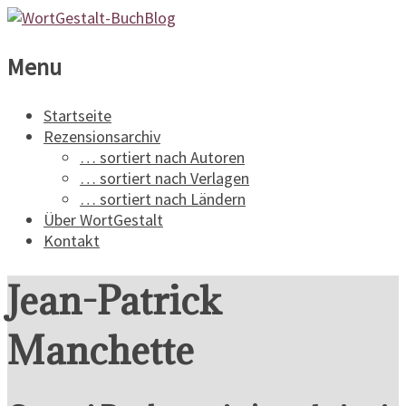
WortGestalt-
Menu
BuchBlog
Startseite
Rezensionsarchiv
Ein
… sortiert nach Autoren
Buchblog
… sortiert nach Verlagen
für
… sortiert nach Ländern
Spannungsliteratur
Über WortGestalt
Kontakt
Jean-Patrick
Manchette