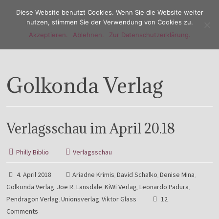
Diese Website benutzt Cookies. Wenn Sie die Website weiter
nutzen, stimmen Sie der Verwendung von Cookies zu.
Akzeptieren.
Ablehnen.
Zur Datenschutzerklärung.
Menu
Golkonda Verlag
Verlagsschau im April 20.18
Philly Biblio
Verlagsschau
4. April 2018
Ariadne Krimis
David Schalko
Denise Mina
,
,
,
Golkonda Verlag
Joe R. Lansdale
KiWi Verlag
Leonardo Padura
,
,
,
,
Pendragon Verlag
Unionsverlag
Viktor Glass
12
,
,
Comments