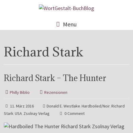
Menu
Richard Stark
Richard Stark – The Hunter
Philly Biblio
Rezensionen
11. März 2016
Donald E. Westlake
Hardboiled/Noir
Richard
,
,
Stark
USA
Zsolnay Verlag
0 Comment
,
,