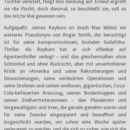
Tochter vereitelt, fliegt ihre Deckung auf. Erneut ergreift
sie die Flucht, doch diesmal, so beschließt sie, soll es
das letzte Mal gewesen sein.
Aufgepaßt: James Rayburn ist (nach Max Wilde) ein
weiteres Pseudonym von Roger Smith, der berüchtigt
ist für seine kompromisslosen, brutalen Südafrika-
Thriller. Als Rayburn hat er sich offenbar auf
Agententhriller verlegt – und das gleichermaßen ohne
Schnörkel und ohne Rücksicht, aber mit unverhohlener
Kritik an »Amerika und seine Rekrutierungen und
Denunzierungen, seine verdeckten Operationen und
seine Drohnen und seinen endlosen, gigantischen, Coca-
Cola-befeuerten Kreuzzug, seinen Bodentruppen und
seinen Stellvertreterarmeen – den Plünderern und
Vergewaltigern und Irren, die gerade genehm waren und
für seine Zwecke eingespannt und bewaffnet und
losgeschickt wurden, um schon eine Woche später
verleugnet zu werden, und die sich so sicher, wie sich die