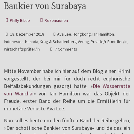
Bankier von Surabaya
Philly Biblio
Rezensionen
18. Dezember 2018
Ava Lee
Hongkong
Ian Hamilton
,
,
,
Indonesien
Kanada
Krug & Schadenberg Verlag
Private/r Ermittler/in
,
,
,
,
Wirtschaftsprüfer/in
7 Comments
Mitte November habe ich hier auf dem Blog einen Krimi
vorgestellt, der bei mir für doch recht euphorische
Beifallsbekundungen gesorgt hatte. »
Die Wasserratte
von Wanchai
« von Ian Hamilton war das Objekt der
Freude, erster Band der Reihe um die Ermittlerin für
monetäre Verluste Ava Lee.
Nun soll es heute um den fünften Band der Reihe gehen,
»Der schottische Bankier von Surabaya« und da das ein