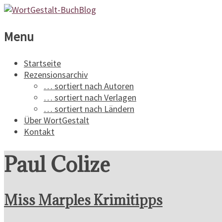
WortGestalt-
Menu
BuchBlog
Startseite
Rezensionsarchiv
Ein
… sortiert nach Autoren
Buchblog
… sortiert nach Verlagen
für
… sortiert nach Ländern
Spannungsliteratur
Über WortGestalt
Kontakt
Paul Colize
Miss Marples Krimitipps