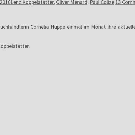
 2016
Lenz Koppelstätter
,
Oliver Ménard
,
Paul Colize
13 Com
Buchhändlerin Cornelia Hüppe einmal im Monat ihre aktuell
Koppelstätter.