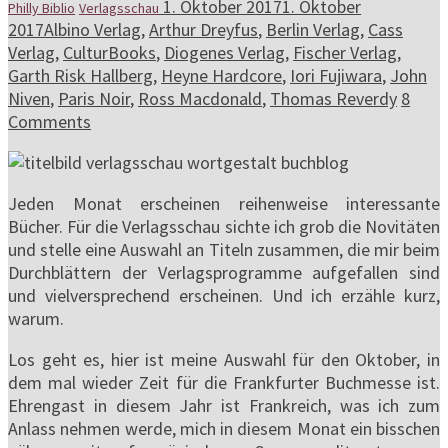
1. Oktober 2017
1. Oktober
Philly Biblio
Verlagsschau
2017
Albino Verlag
,
Arthur Dreyfus
,
Berlin Verlag
,
Cass
Verlag
,
CulturBooks
,
Diogenes Verlag
,
Fischer Verlag
,
Garth Risk Hallberg
,
Heyne Hardcore
,
Iori Fujiwara
,
John
Niven
,
Paris Noir
,
Ross Macdonald
,
Thomas Reverdy
8
Comments
Jeden Monat erscheinen reihenweise interessante
Bücher. Für die Verlagsschau sichte ich grob die Novitäten
und stelle eine Auswahl an Titeln zusammen, die mir beim
Durchblättern der Verlagsprogramme aufgefallen sind
und vielversprechend erscheinen. Und ich erzähle kurz,
warum.
Los geht es, hier ist meine Auswahl für den Oktober, in
dem mal wieder Zeit für die Frankfurter Buchmesse ist.
Ehrengast in diesem Jahr ist Frankreich, was ich zum
Anlass nehmen werde, mich in diesem Monat ein bisschen