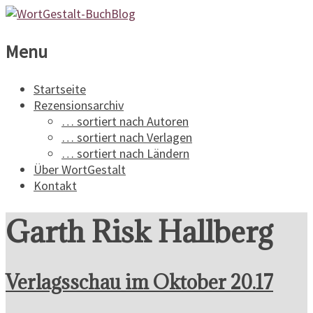
WortGestalt-
Menu
BuchBlog
Startseite
Rezensionsarchiv
Ein
… sortiert nach Autoren
Buchblog
… sortiert nach Verlagen
für
… sortiert nach Ländern
Spannungsliteratur
Über WortGestalt
Kontakt
Garth Risk Hallberg
Verlagsschau im Oktober 20.17