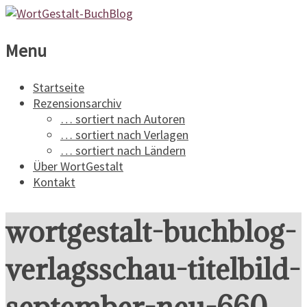
WortGestalt-
Menu
BuchBlog
Startseite
Rezensionsarchiv
Ein
… sortiert nach Autoren
Buchblog
… sortiert nach Verlagen
für
… sortiert nach Ländern
Spannungsliteratur
Über WortGestalt
Kontakt
wortgestalt-buchblog-
verlagsschau-titelbild-
september-neu-660