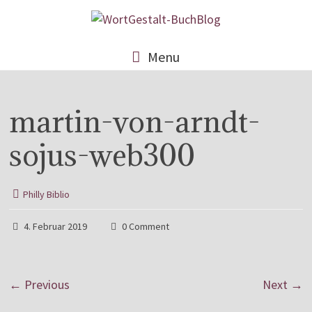
Menu
martin-von-arndt-
sojus-web300
Philly Biblio
4. Februar 2019
0 Comment
← Previous
Next →