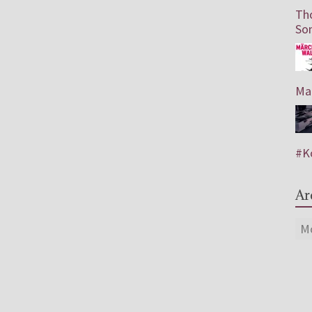
Th
So
Mar
#Ko
Ar