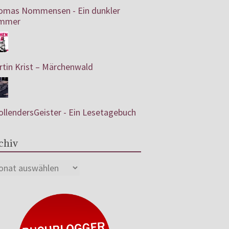
omas Nommensen - Ein dunkler
mmer
tin Krist – Märchenwald
llendersGeister - Ein Lesetagebuch
chiv