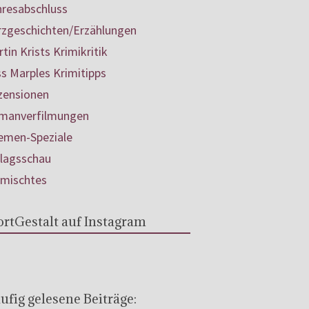
hresabschluss
rzgeschichten/Erzählungen
tin Krists Krimikritik
s Marples Krimitipps
zensionen
manverfilmungen
emen-Speziale
rlagsschau
rmischtes
rtGestalt auf Instagram
ufig gelesene Beiträge: