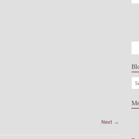
Bl
Me
Next →