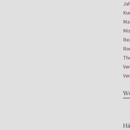
Ja
Ku
Mar
Mis
Re
Ro
Th
Ve
Ve
Wo
Hä