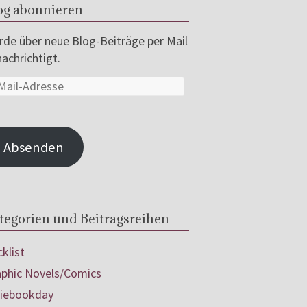
og abonnieren
de über neue Blog-Beiträge per Mail
achrichtigt.
Absenden
tegorien und Beitragsreihen
klist
aphic Novels/Comics
diebookday