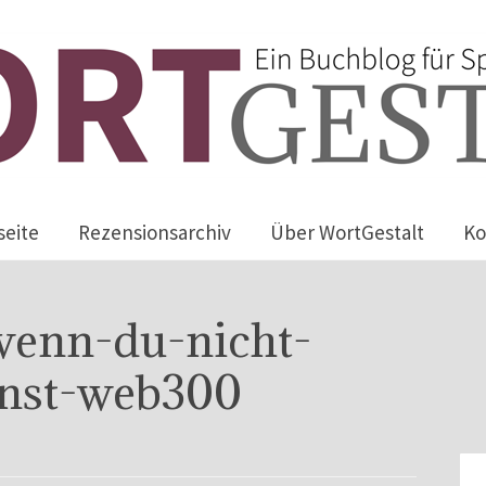
seite
Rezensionsarchiv
Über WortGestalt
Ko
wenn-du-nicht-
nnst-web300