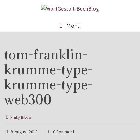
Menu
tom-franklin-
krumme-type-
krumme-type-
web300
Philly Biblio
9. August 2018
0 Comment