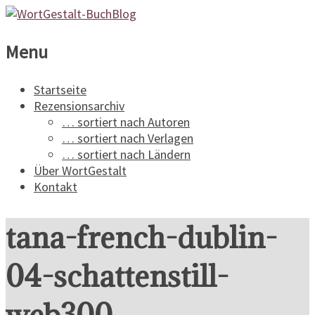
WortGestalt-
Menu
BuchBlog
Startseite
Rezensionsarchiv
Ein
… sortiert nach Autoren
Buchblog
… sortiert nach Verlagen
für
… sortiert nach Ländern
Spannungsliteratur
Über WortGestalt
Kontakt
tana-french-dublin-
04-schattenstill-
web300