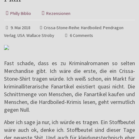
Philly Biblio
Rezensionen
9. Mai 2018
Crissa-Stone-Reihe
Hardboiled
Pendragon
,
,
Verlag
USA
Wallace Stroby
6 Comments
,
,
Fast schade, dass es zu Kriminalromanen so selten
Merchandise gibt. Ich wäre die erste, die ein Crissa-
Stone-Shirt tragen würde. Ich weiß schon, ein Markt für
kriminalliterarische Fanartikel existiert quasi nicht. Die
Schnittmenge von Menschen, die Fanartikel kaufen und
Menschen, die Hardboiled-Krimis lesen, geht vermutlich
gegen Null.
Aber ich sage ja nur, ich würde es tragen. Ein Stoffbeutel
wäre auch ok, denke ich. Stoffbeutel sind dieser Tage
der neueste Shit. Und auch für kleidungstechnisch eher