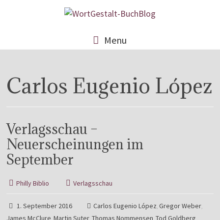
Menu
Carlos Eugenio López
Verlagsschau –
Neuerscheinungen im
September
Philly Biblio
Verlagsschau
1. September 2016
Carlos Eugenio López
Gregor Weber
,
,
James McClure
Martin Suter
Thomas Nommensen
Tod Goldberg
,
,
,