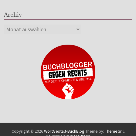
Archiv
Copyright © 2026
WortGestalt-BuchBlog
Theme by:
ThemeGrill
Powered by:
WordPress