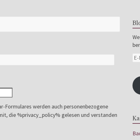
Bl
Wer
ben
r-Formulares werden auch personenbezogene
ermit, die %privacy_policy% gelesen und verstanden
Ka
Bac