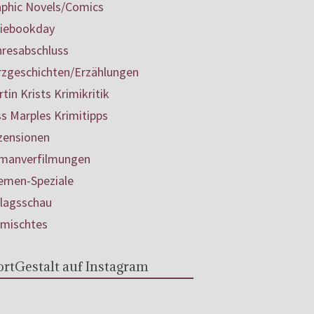
aphic Novels/Comics
diebookday
hresabschluss
rzgeschichten/Erzählungen
tin Krists Krimikritik
s Marples Krimitipps
zensionen
manverfilmungen
emen-Speziale
rlagsschau
rmischtes
rtGestalt auf Instagram