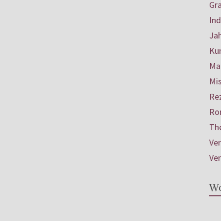
Gr
In
Ja
Ku
Mar
Mis
Re
Ro
Th
Ve
Ve
Wo