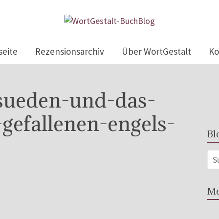
seite
Rezensionsarchiv
Über WortGestalt
Ko
-sueden-und-das-
-gefallenen-engels-
Bl
Me