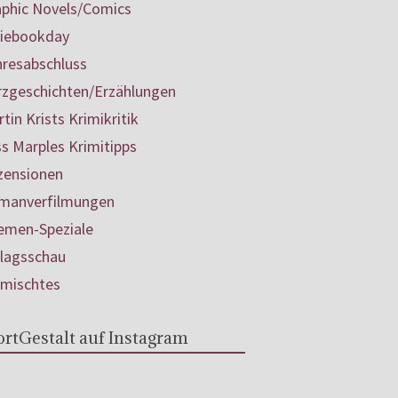
aphic Novels/Comics
diebookday
hresabschluss
rzgeschichten/Erzählungen
tin Krists Krimikritik
s Marples Krimitipps
zensionen
manverfilmungen
emen-Speziale
rlagsschau
rmischtes
rtGestalt auf Instagram