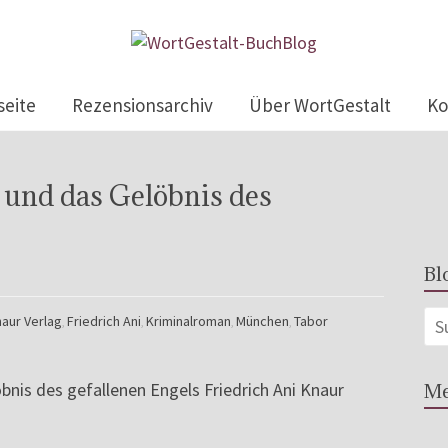
seite
Rezensionsarchiv
Über WortGestalt
Ko
 und das Gelöbnis des
Bl
aur Verlag
Friedrich Ani
Kriminalroman
München
Tabor
,
,
,
,
Me