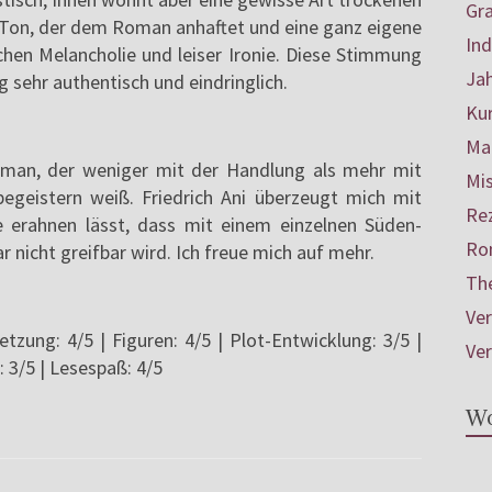
Gr
r Ton, der dem Roman anhaftet und eine ganz eigene
In
en Melancholie und leiser Ironie. Diese Stimmung
Ja
ig sehr authentisch und eindringlich.
Ku
Mar
oman, der weniger mit der Handlung als mehr mit
Mis
begeistern weiß. Friedrich Ani überzeugt mich mit
Re
ie erahnen lässt, dass mit einem einzelnen Süden-
Ro
nicht greifbar wird. Ich freue mich auf mehr.
Th
Ve
etzung: 4/5 | Figuren: 4/5 | Plot-Entwicklung: 3/5 |
Ve
: 3/5 | Lesespaß: 4/5
Wo