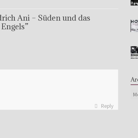
drich Ani – Süden und das
 Engels
”
Ar

Reply