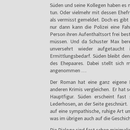
Süden und seine Kollegen haben es 
tun. Oder vielmehr mit dessen Ehefr
als vermisst gemeldet. Doch es gibt 
nur dann kann die Polizei eine Fa
Person ihren Aufenthaltsort frei be
müssen. Und da Schuster Max bere
unversehrt wieder aufgetaucht i
Ermittlungsbedarf. Süden bleibt de
des Ehepaares. Dabei stellt sich 
angenommen …
Der Roman hat eine ganz eigene D
anderen Krimis vergleichen. Er hat s
Hauptfigur. Süden erscheint fast
Lederhosen, an der Seite geschnürt. 
auf eine sympathische, ruhige Art un
was im übrigen auch auf die Geschicht
Die Dialoge sind fast schon minimali