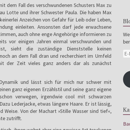
mit dem Fall des verschwundenen Schusters Max zu
au Lotte und ihrer Schwester Paula. Die haben Max
keinerlei Anzeichen von Gefahr für Leib oder Leben,
Bl
hndung einleiten. Ansonsten darf jede erwachsene
stimmen, auch ohne enge Angehörige informieren zu
Wer
its vor einigen Jahren einmal verschwunden und
ben
st, sieht die zuständige Dienststelle keinen
nnoch an dem Fall dran und recherchiert im Umfeld
mit der Zeit vieles ganz anders dar als zunächst
ynamik und lässt sich für mich nur schwer mit
einen ganz eigenen Erzählstil und seine ganz eigene
 schon verwegen, irgendwie cool mit schwarzen
Dazu Lederjacke, etwas längere Haare. Er ist lässig,
Ka
d Weise. Von der Machart »Stille Wasser sind tief«,
e zutrifft.
Bac
stisch, ihnen wohnt aber eine gewisse Art trockenen