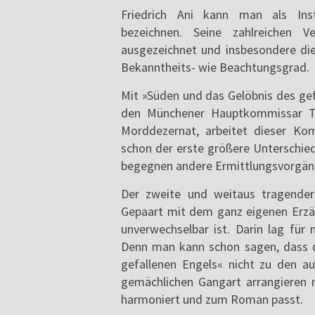
Friedrich Ani kann man als Inst
bezeichnen. Seine zahlreichen V
ausgezeichnet und insbesondere d
Bekanntheits- wie Beachtungsgrad.
Mit »Süden und das Gelöbnis des gef
den Münchener Hauptkommissar Tab
Morddezernat, arbeitet dieser Kom
schon der erste größere Unterschie
begegnen andere Ermittlungsvorgänge
Der zweite und weitaus tragendere
Gepaart mit dem ganz eigenen Erzähl
unverwechselbar ist. Darin lag für 
Denn man kann schon sagen, dass d
gefallenen Engels« nicht zu den a
gemächlichen Gangart arrangieren 
harmoniert und zum Roman passt.