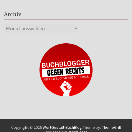
Archiv
Copyright © 2026
WortGestalt-BuchBlog
Theme by:
ThemeGrill
Powered by:
WordPress