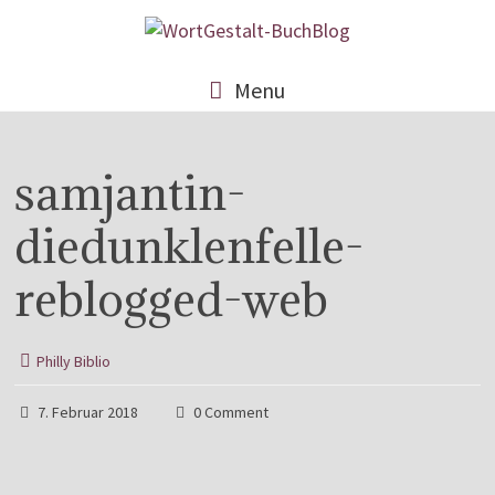
Menu
samjantin-
diedunklenfelle-
reblogged-web
Philly Biblio
7. Februar 2018
0 Comment