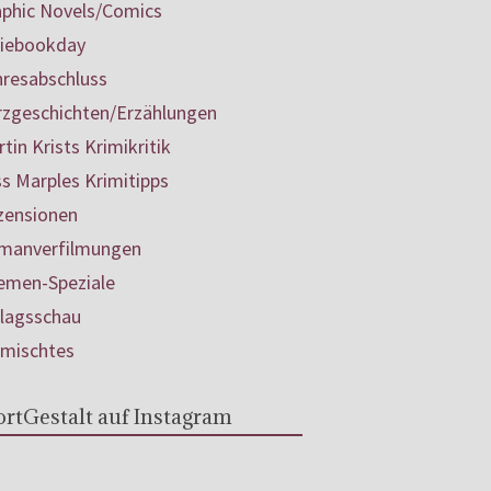
aphic Novels/Comics
diebookday
hresabschluss
rzgeschichten/Erzählungen
tin Krists Krimikritik
s Marples Krimitipps
zensionen
manverfilmungen
emen-Speziale
rlagsschau
rmischtes
rtGestalt auf Instagram