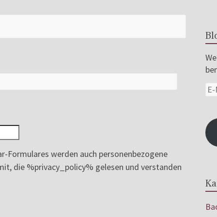
Bl
Wer
ben
r-Formulares werden auch personenbezogene
ermit, die %privacy_policy% gelesen und verstanden
Ka
Bac