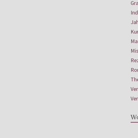
Gr
In
Ja
Ku
Mar
Mis
Re
Ro
Th
Ve
Ve
Wo