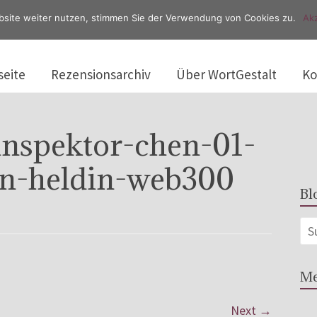
bsite weiter nutzen, stimmen Sie der Verwendung von Cookies zu.
Akz
seite
Rezensionsarchiv
Über WortGestalt
Ko
inspektor-chen-01-
en-heldin-web300
Bl
Me
Next →