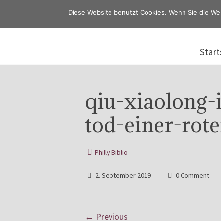
Diese Website benutzt Cookies. Wenn Sie die We
Start
qiu-xiaolong-
tod-einer-rot
Philly Biblio
2. September 2019
0 Comment
← Previous