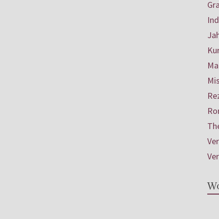
Gr
In
Ja
Ku
Mar
Mis
Re
Ro
Th
Ve
Ve
Wo