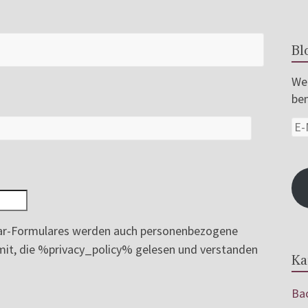
Bl
Wer
ben
r-Formulares werden auch personenbezogene
ermit, die %privacy_policy% gelesen und verstanden
Ka
Bac