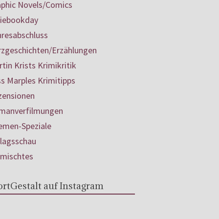
aphic Novels/Comics
diebookday
hresabschluss
rzgeschichten/Erzählungen
tin Krists Krimikritik
s Marples Krimitipps
zensionen
manverfilmungen
emen-Speziale
rlagsschau
rmischtes
rtGestalt auf Instagram