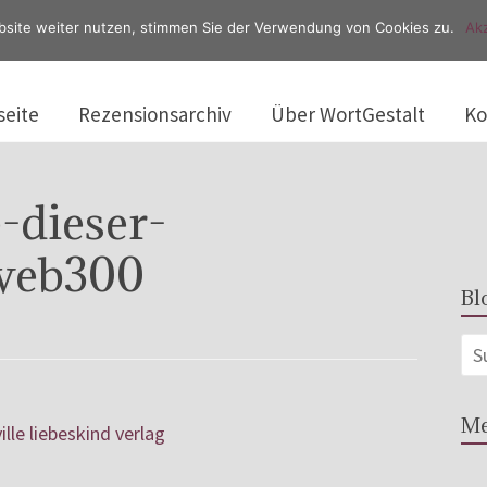
bsite weiter nutzen, stimmen Sie der Verwendung von Cookies zu.
Akz
seite
Rezensionsarchiv
Über WortGestalt
Ko
-dieser-
-web300
Bl
Me