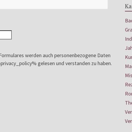
Ka
Bac
Gr
In
Ja
ormulares werden auch personenbezogene Daten
Ku
e %privacy_policy% gelesen und verstanden zu haben.
Mar
Mis
Re
Ro
Th
Ve
Ve