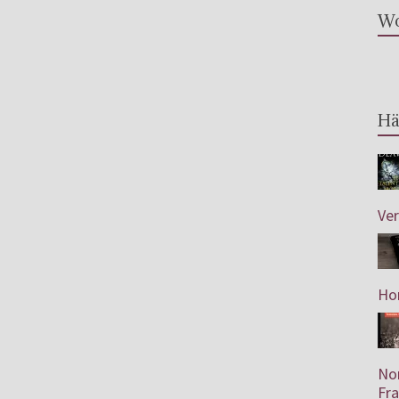
Wo
Hä
Ve
Hor
Nor
Fra