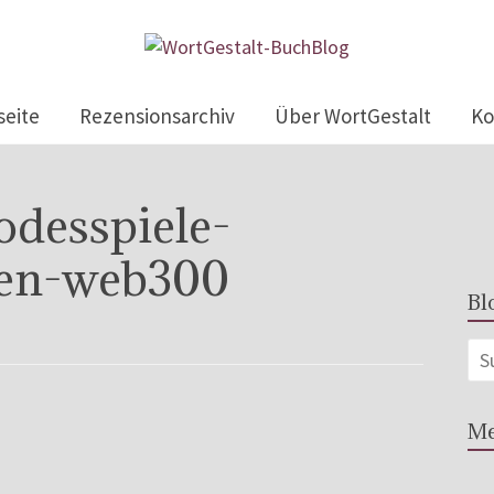
seite
Rezensionsarchiv
Über WortGestalt
Ko
odesspiele-
ten-web300
Bl
Me