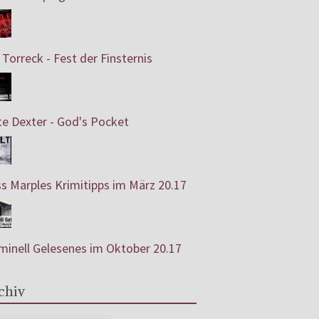
 Torreck - Fest der Finsternis
e Dexter - God's Pocket
s Marples Krimitipps im März 20.17
minell Gelesenes im Oktober 20.17
chiv