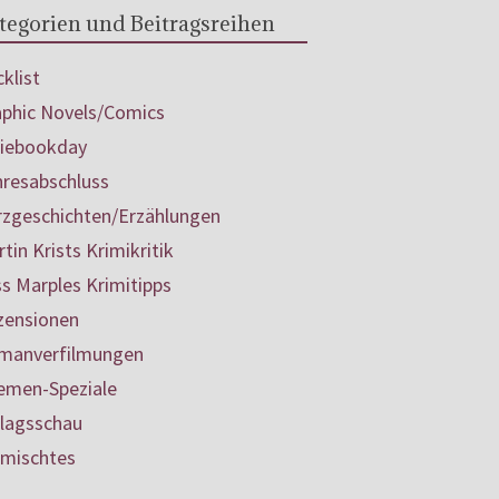
tegorien und Beitragsreihen
klist
aphic Novels/Comics
diebookday
hresabschluss
rzgeschichten/Erzählungen
tin Krists Krimikritik
s Marples Krimitipps
zensionen
manverfilmungen
emen-Speziale
rlagsschau
rmischtes