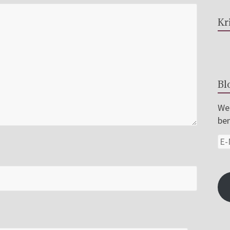
Kr
Bl
Wer
ben