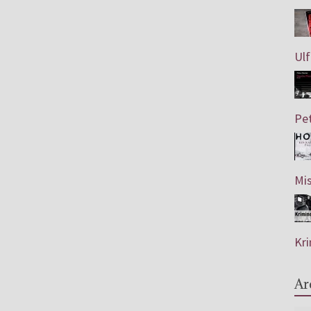
Ulf
Pet
Mis
Kri
Ar